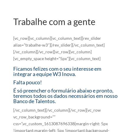
Trabalhe com a gente
[vc_row][vc_column][vc_column_text][rev_slider
alias=”trabalhe-w3″][/rev_slider][/vc_column_text]
[/vc_column][/vc_row][vc_row][vc_column]
[vc_empty_space height=”5px”][vc_column_text]
Ficamos felizes com o seu interesse em
integrar a equipe W3 Inova.
Falta pouco!
É só preencher o formulário abaixo e pronto,
teremos todos os dados necessários em nosso
Banco de Talentos.
[/vc_column_text][/vc_column][/vc_row][vc_row
vc_row_background=””
css=”.vc_custom_1613087696338{margin-right: 5px
!important;margin-left: 5px !important;background-